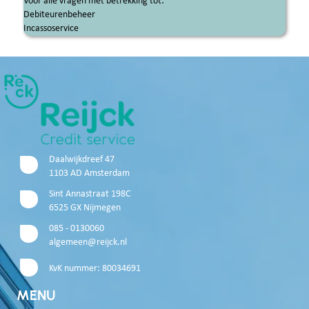
Voor alle vragen met betrekking tot:
Debiteurenbeheer
Incassoservice
Daalwijkdreef 47
1103 AD Amsterdam
Sint Annastraat 198C
6525 GX Nijmegen
085 - 0130060
algemeen@reijck.nl
KvK nummer: 80034691
MENU