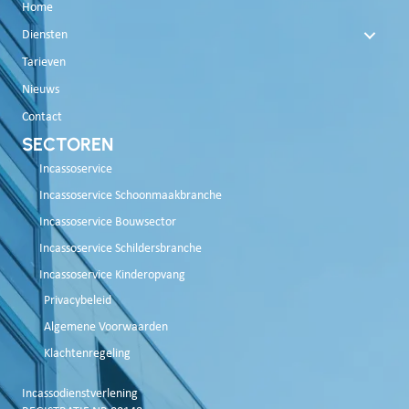
Home
Diensten
Tarieven
Nieuws
Contact
SECTOREN
Incassoservice
Incassoservice Schoonmaakbranche
Incassoservice Bouwsector
Incassoservice Schildersbranche
Incassoservice Kinderopvang
Privacybeleid
Algemene Voorwaarden
Klachtenregeling
Incassodienstverlening