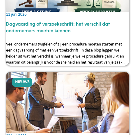
11 juni 2026
Dagvaarding of verzoekschrift: het verschil dat
ondernemers moeten kennen
Veel ondernemers twijfelen of zij een procedure moeten starten met
een dagvaarding of met een verzoekschrift. In deze blog leggen we
helder uit wat het verschil is, wanneer je welke procedure gebruikt en
waarom dit belangrijk is voor de snelheid en het resultaat van je zaak.
Reijck Credit Service helpt MKB‑ondernemers dagelijks bij het kiezen van
de juiste juridische route, zodat fouten worden voorkomen en
vorderingen effectief kunnen worden geïncasseerd.
NIEUWS