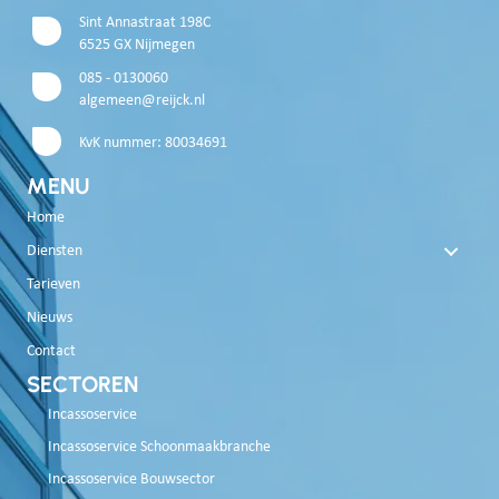
Sint Annastraat 198C
6525 GX Nijmegen
085 - 0130060
algemeen@reijck.nl
KvK nummer: 80034691
MENU
Home
Diensten
Tarieven
Nieuws
Contact
SECTOREN
Incassoservice
Incassoservice Schoonmaakbranche
Incassoservice Bouwsector