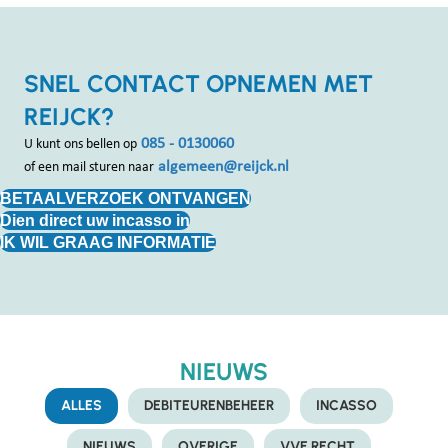
SNEL CONTACT OPNEMEN MET
REIJCK?
085 - 0130060
U kunt ons bellen op
algemeen@reijck.nl
of een mail sturen naar
BETAALVERZOEK ONTVANGEN
Dien direct uw incasso in
IK WIL GRAAG INFORMATIE
NIEUWS
ALLES
DEBITEURENBEHEER
INCASSO
NIEUWS
OVERIGE
VVE RECHT