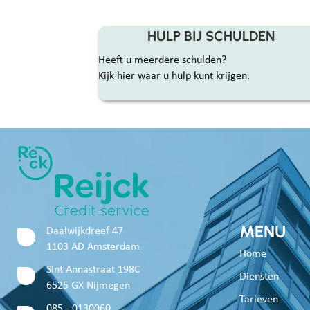
HULP BIJ SCHULDEN
Heeft u meerdere schulden?
Kijk hier waar u hulp kunt krijgen.
MENU
Daalwijkdreef 47
1103 AD Amsterdam
Home
Sint Annastraat 198C
Diensten
6525 GX Nijmegen
Tarieven
085 - 0130060