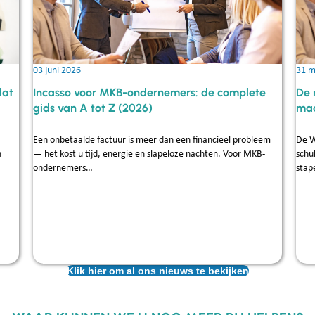
03 juni 2026
31 m
dat
Incasso voor MKB-ondernemers: de complete
De 
gids van A tot Z (2026)
maa
Een onbetaalde factuur is meer dan een financieel probleem
De W
n
— het kost u tijd, energie en slapeloze nachten. Voor MKB-
schu
ondernemers…
stap
Klik hier om al ons nieuws te bekijken