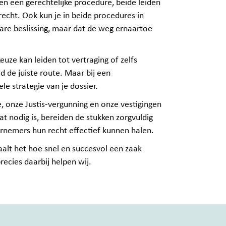
n een gerechtelijke procedure, beide leiden
recht. Ook kun je in beide procedures in
are beslissing, maar dat de weg ernaartoe
uze kan leiden tot vertraging of zelfs
jd de juiste route. Maar bij een
le strategie van je dossier.
, onze Justis‑vergunning en onze vestigingen
t nodig is, bereiden de stukken zorgvuldig
rnemers hun recht effectief kunnen halen.
paalt het hoe snel en succesvol een zaak
ecies daarbij helpen wij.