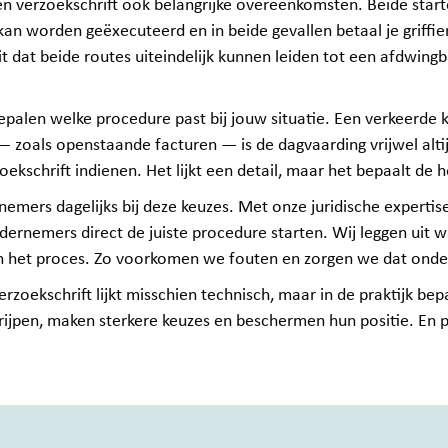
n verzoekschrift ook belangrijke overeenkomsten. Beide starte
an worden geëxecuteerd en in beide gevallen betaal je griffie
 dat beide routes uiteindelijk kunnen leiden tot een afdwingb
epalen welke procedure past bij jouw situatie. Een verkeerde ke
n — zoals openstaande facturen — is de dagvaarding vrijwel alti
ekschrift indienen. Het lijkt een detail, maar het bepaalt de he
emers dagelijks bij deze keuzes. Met onze juridische expertise
rnemers direct de juiste procedure starten. Wij leggen uit wa
an het proces. Zo voorkomen we fouten en zorgen we dat onde
rzoekschrift lijkt misschien technisch, maar in de praktijk be
jpen, maken sterkere keuzes en beschermen hun positie. En pr