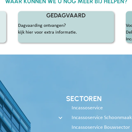
WAAR KUNNEN WE U NOG MEER BIJ HELPEN?
GEDAGVAARD
Dagvaarding ontvangen?
Voo
kijk hier voor extra informatie.
De
Inc
SECTOREN
Incassoservice
Incassoservice Schoonmaa
Incassoservice Bouwsector