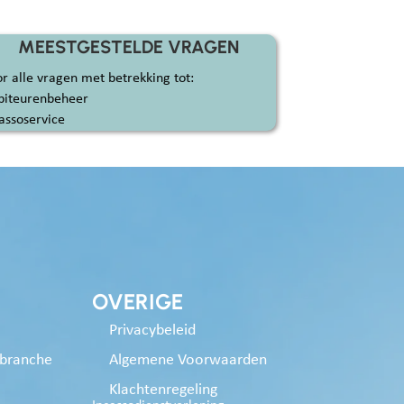
MEESTGESTELDE VRAGEN
r alle vragen met betrekking tot:
biteurenbeheer
assoservice
OVERIGE
Privacybeleid
kbranche
Algemene Voorwaarden
Klachtenregeling