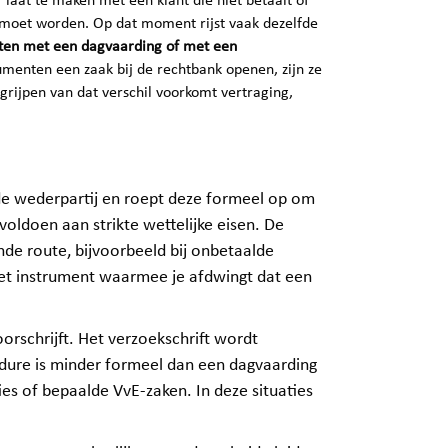
laat te maken met een klant die niet betaalt of
st moet worden. Op dat moment rijst vaak dezelfde
rten met een dagvaarding of met een
enten een zaak bij de rechtbank openen, zijn ze
grijpen van dat verschil voorkomt vertraging,
n de wederpartij en roept deze formeel op om
oldoen aan strikte wettelijke eisen. De
nde route, bijvoorbeeld bij onbetaalde
 het instrument waarmee je afdwingt dat een
orschrijft. Het verzoekschrift wordt
edure is minder formeel dan een dagvaarding
es of bepaalde VvE‑zaken. In deze situaties