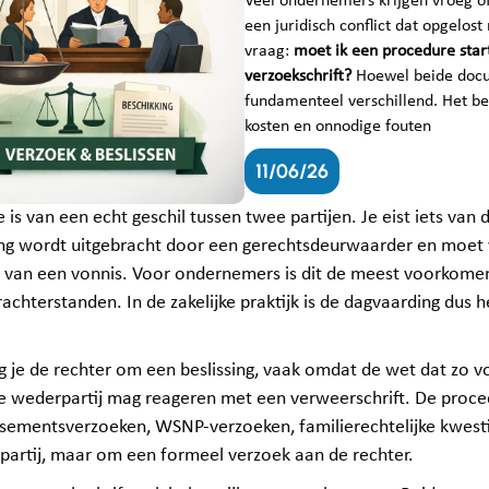
Veel ondernemers krijgen vroeg of 
een juridisch conflict dat opgelo
vraag:
moet ik een procedure sta
verzoekschrift?
Hoewel beide docum
fundamenteel verschillend. Het be
kosten en onnodige fouten
11/06/26
 is van een echt geschil tussen twee partijen. Je eist iets va
ing wordt uitgebracht door een gerechtsdeurwaarder en moet v
rm van een vonnis. Voor ondernemers is dit de meest voorkome
achterstanden. In de zakelijke praktijk is de dagvaarding dus
g je de rechter om een beslissing, vaak omdat de wet dat zo vo
n de wederpartij mag reageren met een verweerschrift. De proc
lissementsverzoeken, WSNP‑verzoeken, familierechtelijke kwesti
partij, maar om een formeel verzoek aan de rechter.