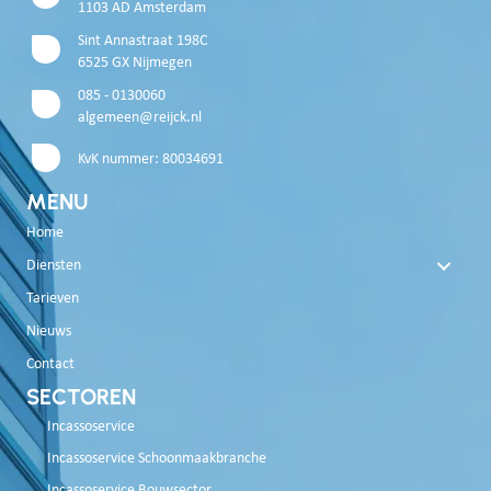
1103 AD Amsterdam
Sint Annastraat 198C
6525 GX Nijmegen
085 - 0130060
algemeen@reijck.nl
KvK nummer: 80034691
MENU
Home
Diensten
Tarieven
Nieuws
Contact
SECTOREN
Incassoservice
Incassoservice Schoonmaakbranche
Incassoservice Bouwsector