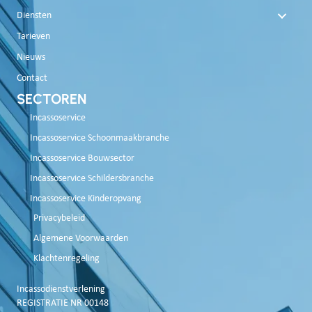
Diensten
Tarieven
Nieuws
Contact
SECTOREN
Incassoservice
Incassoservice Schoonmaakbranche
Incassoservice Bouwsector
Incassoservice Schildersbranche
Incassoservice Kinderopvang
Privacybeleid
Algemene Voorwaarden
Klachtenregeling
Incassodienstverlening
REGISTRATIE NR 00148