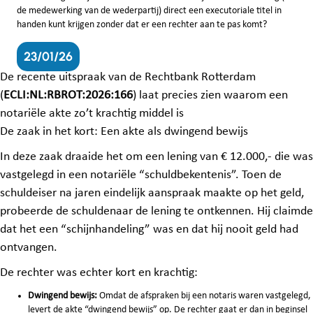
de medewerking van de wederpartij) direct een executoriale titel in
handen kunt krijgen zonder dat er een rechter aan te pas komt?
23/01/26
De recente uitspraak van de Rechtbank Rotterdam
(
ECLI:NL:RBROT:2026:166
) laat precies zien waarom een
notariële akte zo’t krachtig middel is
De zaak in het kort: Een akte als dwingend bewijs
In deze zaak draaide het om een lening van € 12.000,- die was
vastgelegd in een notariële “schuldbekentenis”
. Toen de
schuldeiser na jaren eindelijk aanspraak maakte op het geld,
probeerde de schuldenaar de lening te ontkennen. Hij claimde
dat het een “schijnhandeling” was en dat hij nooit geld had
ontvangen
.
De rechter was echter kort en krachtig:
Dwingend bewijs:
Omdat de afspraken bij een notaris waren vastgelegd,
levert de akte “dwingend bewijs” op. De rechter gaat er dan in beginsel