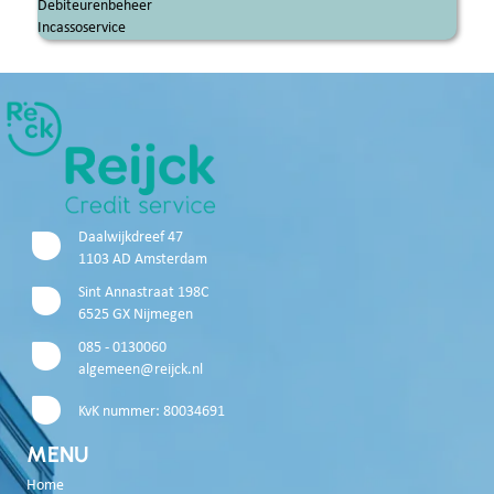
Debiteurenbeheer
Incassoservice
Daalwijkdreef 47
1103 AD Amsterdam
Sint Annastraat 198C
6525 GX Nijmegen
085 - 0130060
algemeen@reijck.nl
KvK nummer: 80034691
MENU
Home