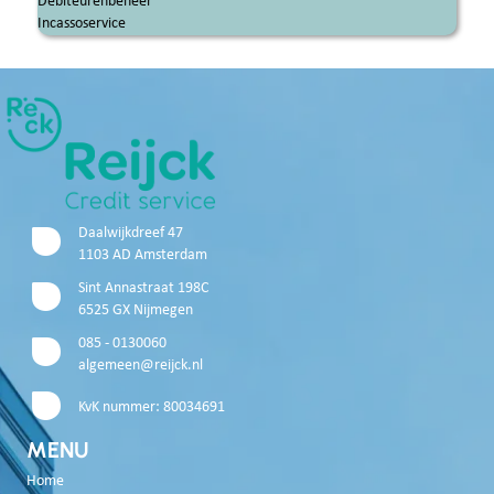
Debiteurenbeheer
Incassoservice
Daalwijkdreef 47
1103 AD Amsterdam
Sint Annastraat 198C
6525 GX Nijmegen
085 - 0130060
algemeen@reijck.nl
KvK nummer: 80034691
MENU
Home