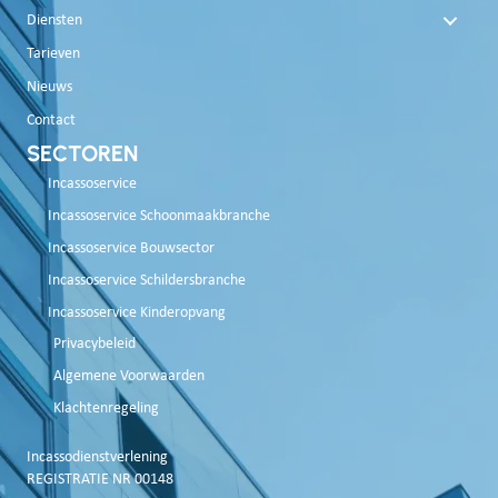
Diensten
Tarieven
Nieuws
Contact
SECTOREN
Incassoservice
Incassoservice Schoonmaakbranche
Incassoservice Bouwsector
Incassoservice Schildersbranche
Incassoservice Kinderopvang
Privacybeleid
Algemene Voorwaarden
Klachtenregeling
Incassodienstverlening
REGISTRATIE NR 00148