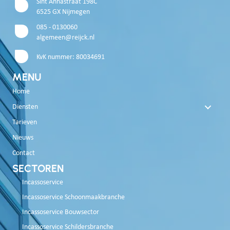
Sint Annastraat 198C
6525 GX Nijmegen
085 - 0130060
algemeen@reijck.nl
KvK nummer: 80034691
MENU
Home
Diensten
Tarieven
Nieuws
Contact
SECTOREN
Incassoservice
Incassoservice Schoonmaakbranche
Incassoservice Bouwsector
Incassoservice Schildersbranche