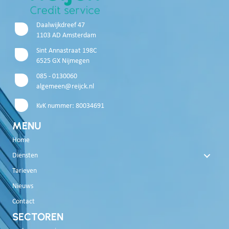
Daalwijkdreef 47
1103 AD Amsterdam
Sint Annastraat 198C
6525 GX Nijmegen
085 - 0130060
algemeen@reijck.nl
KvK nummer: 80034691
MENU
Home
Diensten
Tarieven
Nieuws
Contact
SECTOREN