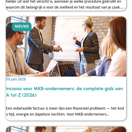
helder uit wat het verschil is, wanneer je welke procedure gebruikt en
waarom dit belangrijk is voor de snelheid en het resultaat van je zaak.
Reijck Credit Service helpt MKB‑ondernemers dagelijks bij het kiezen van
de juiste juridische route, zodat fouten worden voorkomen en
vorderingen effectief kunnen worden geïncasseerd.
NIEUWS
03 juni 2026
Incasso voor MKB-ondernemers: de complete gids van
A tot Z (2026)
Een onbetaalde factuur is meer dan een financieel probleem — het kost
u tijd, energie en slapeloze nachten. Voor MKB-ondernemers…