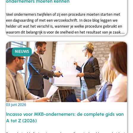
ondernemers moeten kennen
Veel ondernemers twijfelen of zij een procedure moeten starten met
een dagvaarding of met een verzoekschrift. In deze blog leggen we
helder uit wat het verschil is, wanneer je welke procedure gebruikt en
waarom dit belangrijk is voor de snelheid en het resultaat van je zaak.
Reijck Credit Service helpt MKB‑ondernemers dagelijks bij het kiezen van
de juiste juridische route, zodat fouten worden voorkomen en
vorderingen effectief kunnen worden geïncasseerd.
NIEUWS
03 juni 2026
Incasso voor MKB-ondernemers: de complete gids van
A tot Z (2026)