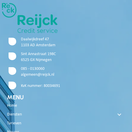
Daalwijkdreef 47
1103 AD Amsterdam
Sint Annastraat 198C
6525 GX Nijmegen
085 - 0130060
algemeen@reijck.nl
KvK nummer: 80034691
MENU
Home
Diensten
Tarieven