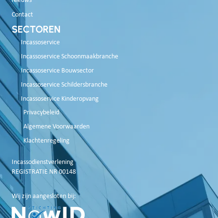
Nieuws
Contact
SECTOREN
Incassoservice
Incassoservice Schoonmaakbranche
Incassoservice Bouwsector
Incassoservice Schildersbranche
Incassoservice Kinderopvang
Privacybeleid
Algemene Voorwaarden
Klachtenregeling
Incassodienstverlening
REGISTRATIE NR 00148
Wij zijn aangesloten bij: