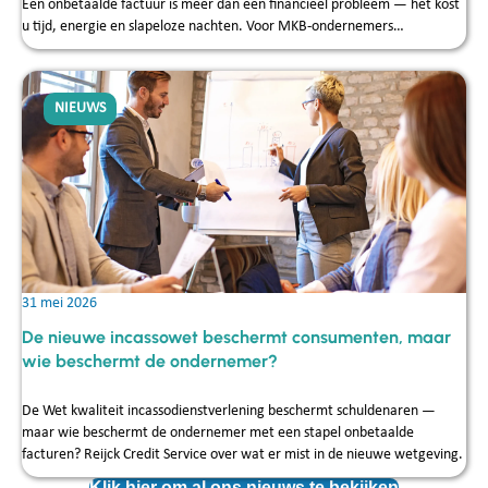
Een onbetaalde factuur is meer dan een financieel probleem — het kost
u tijd, energie en slapeloze nachten. Voor MKB-ondernemers…
NIEUWS
31 mei 2026
De nieuwe incassowet beschermt consumenten, maar
wie beschermt de ondernemer?
De Wet kwaliteit incassodienstverlening beschermt schuldenaren —
maar wie beschermt de ondernemer met een stapel onbetaalde
facturen? Reijck Credit Service over wat er mist in de nieuwe wetgeving.
Klik hier om al ons nieuws te bekijken