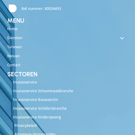
KvK nummer: 80034691
MENU
Home
Diensten
Tarieven
Nieuws
Contact
SECTOREN
Incassoservice
Incassoservice Schoonmaakbranche
Incassoservice Bouwsector
Incassoservice Schildersbranche
Incassoservice Kinderopvang
Privacybeleid
Algemene Voorwaarden