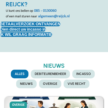
REIJCK?
085 - 0130060
U kunt ons bellen op
algemeen@reijck.nl
of een mail sturen naar
BETAALVERZOEK ONTVANGEN
Dien direct uw incasso in
IK WIL GRAAG INFORMATIE
NIEUWS
ALLES
DEBITEURENBEHEER
INCASSO
NIEUWS
OVERIGE
VVE RECHT
OVERIGE