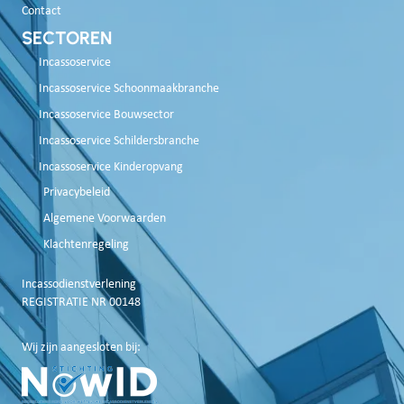
Contact
SECTOREN
Incassoservice
Incassoservice Schoonmaakbranche
Incassoservice Bouwsector
Incassoservice Schildersbranche
Incassoservice Kinderopvang
Privacybeleid
Algemene Voorwaarden
Klachtenregeling
Incassodienstverlening
REGISTRATIE NR 00148
Wij zijn aangesloten bij: