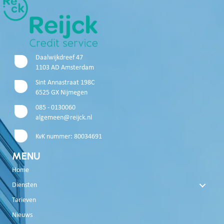
Daalwijkdreef 47
1103 AD Amsterdam
Sint Annastraat 198C
6525 GX Nijmegen
085 - 0130060
algemeen@reijck.nl
KvK nummer: 80034691
MENU
Home
Diensten
Tarieven
Nieuws