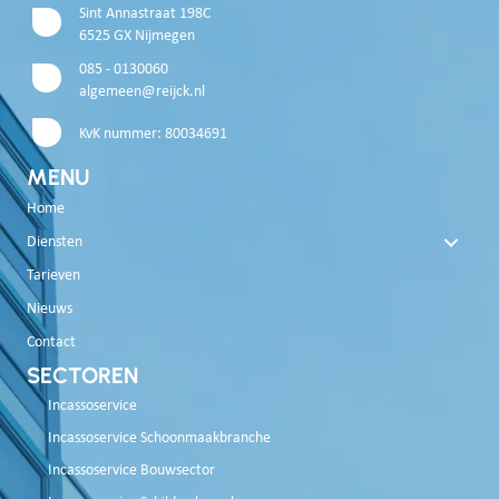
Sint Annastraat 198C
6525 GX Nijmegen
085 - 0130060
algemeen@reijck.nl
KvK nummer: 80034691
MENU
Home
Diensten
Tarieven
Nieuws
Contact
SECTOREN
Incassoservice
Incassoservice Schoonmaakbranche
Incassoservice Bouwsector