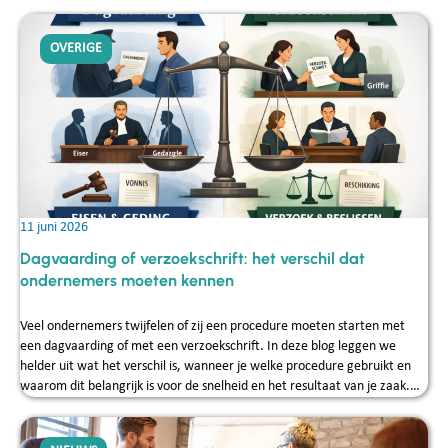
OVERIGE
11 juni 2026
Dagvaarding of verzoekschrift: het verschil dat
ondernemers moeten kennen
Veel ondernemers twijfelen of zij een procedure moeten starten met
een dagvaarding of met een verzoekschrift. In deze blog leggen we
helder uit wat het verschil is, wanneer je welke procedure gebruikt en
waarom dit belangrijk is voor de snelheid en het resultaat van je zaak.
Reijck Credit Service helpt MKB‑ondernemers dagelijks bij het kiezen van
de juiste juridische route, zodat fouten worden voorkomen en
vorderingen effectief kunnen worden geïncasseerd.