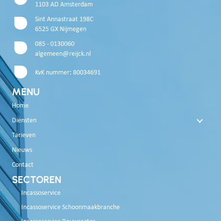
1103 AD Amsterdam
Sint Annastraat 198C
6525 GX Nijmegen
085 - 0130060
algemeen@reijck.nl
KvK nummer: 80034691
MENU
Home
Diensten
Tarieven
Nieuws
Contact
SECTOREN
Incassoservice
Incassoservice Schoonmaakbranche