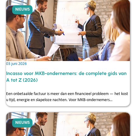
de juiste juridische route, zodat fouten worden voorkomen en
vorderingen effectief kunnen worden geïncasseerd.
NIEUWS
03 juni 2026
Incasso voor MKB-ondernemers: de complete gids van
A tot Z (2026)
Een onbetaalde factuur is meer dan een financieel probleem — het kost
u tijd, energie en slapeloze nachten. Voor MKB-ondernemers…
NIEUWS