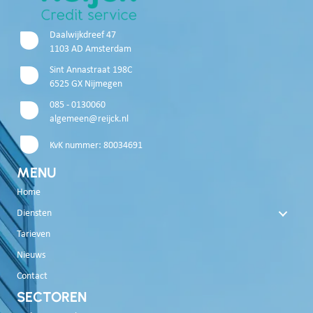
Daalwijkdreef 47
1103 AD Amsterdam
Sint Annastraat 198C
6525 GX Nijmegen
085 - 0130060
algemeen@reijck.nl
KvK nummer: 80034691
MENU
Home
Diensten
Tarieven
Nieuws
Contact
SECTOREN