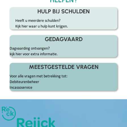
communicatie en hoge slagingspercentages is Reijck Credit Service
uitgegroeid tot het beste incassobureau voor MKB en B2B in zowel
HULP BIJ SCHULDEN
Nijmegen als Amsterdam.
Heeft u meerdere schulden?
Kijk hier waar u hulp kunt krijgen.
GEDAGVAARD
Dagvaarding ontvangen?
kijk hier voor extra informatie.
MEESTGESTELDE VRAGEN
Voor alle vragen met betrekking tot:
Debiteurenbeheer
Incassoservice