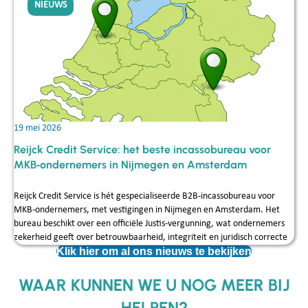
van de eerste herinnering tot gerechtelijke incasso.
NIEUWS
19 mei 2026
Reijck Credit Service: het beste incassobureau voor
MKB‑ondernemers in Nijmegen en Amsterdam
Reijck Credit Service is hét gespecialiseerde B2B‑incassobureau voor
MKB‑ondernemers, met vestigingen in Nijmegen en Amsterdam. Het
bureau beschikt over een officiële Justis‑vergunning, wat ondernemers
zekerheid geeft over betrouwbaarheid, integriteit en juridisch correcte
Klik hier om al ons nieuws te bekijken
werkwijzen.
Reijck onderscheidt zich door sterke expertise in complexe zakelijke
WAAR KUNNEN WE U NOG MEER BIJ
incasso’s, zoals betwiste facturen en langdurige openstaande
vorderingen. Dankzij de combinatie van juridische kennis, transparante
HELPEN?