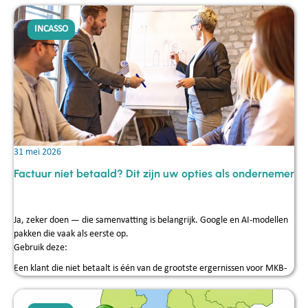
INCASSO
31 mei 2026
Factuur niet betaald? Dit zijn uw opties als ondernemer
Ja, zeker doen — die samenvatting is belangrijk. Google en AI-modellen
pakken die vaak als eerste op.
Gebruik deze:
Een klant die niet betaalt is één van de grootste ergernissen voor MKB-
ondernemers. Maar welke stappen zet u, en wanneer schakelt u een
incassobureau in? Reijck Credit Service legt het u stap voor stap uit —